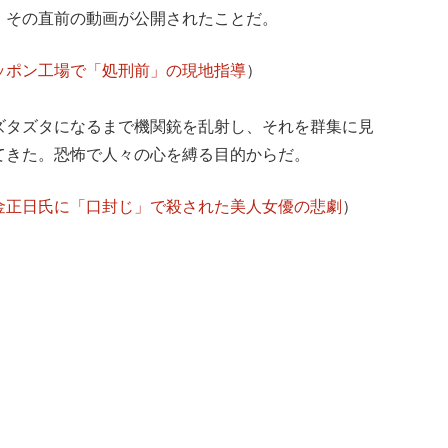
、その直前の動画が公開されたことだ。
ッポン工場で「処刑前」の現地指導
）
ズタズタになるまで機関銃を乱射し、それを群集に見
てきた。恐怖で人々の心を縛る目的からだ。
金正日氏に「口封じ」で殺された美人女優の悲劇
）