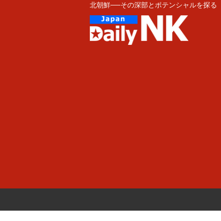
北朝鮮──その深部とポテンシャルを探る
Skip
to
content