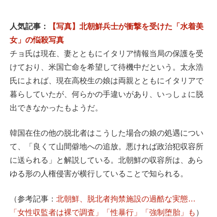
人気記事：
【写真】北朝鮮兵士が衝撃を受けた「水着美
女」の悩殺写真
チョ氏は現在、妻とともにイタリア情報当局の保護を受
けており、米国亡命を希望して待機中だという。太永浩
氏によれば、現在高校生の娘は両親とともにイタリアで
暮らしていたが、何らかの手違いがあり、いっしょに脱
出できなかったもようだ。
韓国在住の他の脱北者はこうした場合の娘の処遇につい
て、「良くて山間僻地への追放。悪ければ政治犯収容所
に送られる」と解説している。北朝鮮の収容所は、あら
ゆる形の人権侵害が横行していることで知られる。
（参考記事：
北朝鮮、脱北者拘禁施設の過酷な実態…
「女性収監者は裸で調査」「性暴行」「強制堕胎」も
）