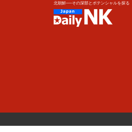
北朝鮮──その深部とポテンシャルを探る
Skip
to
content