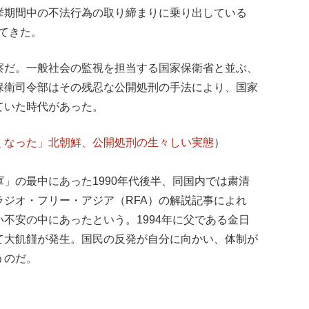
挙期間中の不法行為の取り締まりに乗り出している
てきた。
察だ。一般社会の監視を担当する国家保衛省と並ぶ、
保衛司令部はその残忍な公開処刑の手法により、国家
ていた時代があった。
くなった」北朝鮮、公開処刑の生々しい実態
）
」の最中にあった1990年代後半、同国内では粛清
ジオ・フリー・アジア（RFA）の解説記事によれ
不安の中にあったという。1994年に父である金日
て大飢饉が発生。国民の反発が自分に向かい、体制が
うのだ。