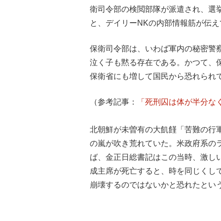
衛司令部の検閲部隊が派遣され、選
と、デイリーNKの内部情報筋が伝え
保衛司令部は、いわば軍内の秘密警
泣く子も黙る存在である。かつて、
保衛省にも増して国民から恐れられ
（参考記事：
「死刑囚は体が半分な
北朝鮮が未曽有の大飢饉「苦難の行軍
の嵐が吹き荒れていた。米政府系のラ
ば、金正日総書記はこの当時、激しい
成主席が死亡すると、時を同じくし
崩壊するのではないかと恐れたとい