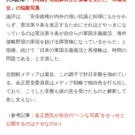
女」の悩殺写真
論評は、「安倍政権が内外の強い抗議と糾弾にもかかわ
らず、憲法第９条を改正するためにそれほどやっきにな
っているのは憲法第９条が自分らの軍国主義復活、海外
侵略野望の実現を妨げる障害物になっているからだ」と
指摘。続けて「日本の軍国主義復活と再侵略は、時間の
問題である」と主張した。
北朝鮮メディアは最近、この調子で対日非難を強めてい
る。金正恩党委員長はメディア戦略で独自色を打ち出し
ており、こうした非難も彼の意を受けたものと解釈して
差し支えない。
（参考記事：
金正恩氏が自分の“ヘンな写真”をせっせと
公開するのはナゼなのか
）