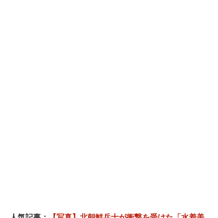
人気記事：
【写真】北朝鮮兵士が衝撃を受けた「水着美