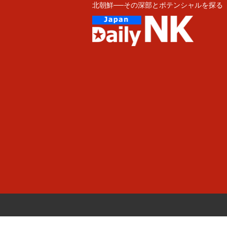
北朝鮮──その深部とポテンシャルを探る
Skip
to
content