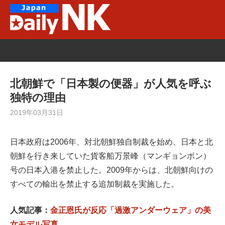
Skip
to
content
北朝鮮で「日本製の便器」が人気を呼ぶ
独特の理由
2019年03月31日
日本政府は2006年、対北朝鮮独自制裁を始め、日本と北
朝鮮を行き来していた貨客船万景峰（マンギョンボン）
号の日本入港を禁止した。2009年からは、北朝鮮向けの
すべての輸出を禁止する追加制裁を実施した。
人気記事：
金正恩氏が反応「過激アンダーウェア」の美
女モデル写真