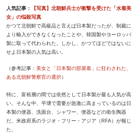
人気記事：
【写真】北朝鮮兵士が衝撃を受けた「水着美
女」の悩殺写真
かつて北朝鮮で高級品と言えば日本製だったが、制裁に
より輸入ができなくなったことや、韓国製やヨーロッパ
製に取って代わられた。しかし、かつてほどではないに
せよ日本製の人気は高い。
（参考記事：
美女と「日本製の部屋着」に狂わされた、
ある北朝鮮警察官の選択
）
特に、富裕層の間では依然として日本製が最も人気が高
い。そんな中、平壌で需要が急激に高まっているのは日
本製の便器、洗面台、シャワー、便器などの衛生陶器
だ。米政府系のラジオ・フリー・アジア（RFA）が報じ
た。