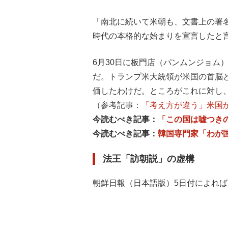
「南北に続いて米朝も、文書上の署
時代の本格的な始まりを宣言したと
6月30日に板門店（パンムンジョム
だ。トランプ米大統領が米国の首脳
価したわけだ。ところがこれに対し
（参考記事：
「考え方が違う」米国
今読むべき記事：
「この国は嘘つき
今読むべき記事：
韓国専門家「わが
法王「訪朝説」の虚構
朝鮮日報（日本語版）5日付によれ