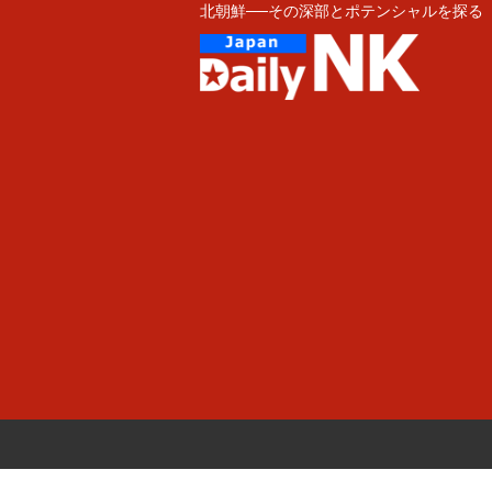
北朝鮮──その深部とポテンシャルを探る
Skip
to
content