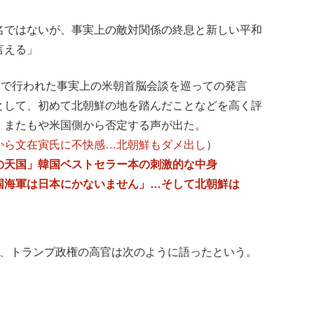
名ではないが、事実上の敵対関係の終息と新しい平和
言える」
）で行われた事実上の米朝首脳会談を巡っての発言
として、初めて北朝鮮の地を踏んだことなどを高く評
、またもや米国側から否定する声が出た。
から文在寅氏に不快感…北朝鮮もダメ出し
）
の天国」韓国ベストセラー本の刺激的な中身
国海軍は日本にかないません」…そして北朝鮮は
ば、トランプ政権の高官は次のように語ったという。