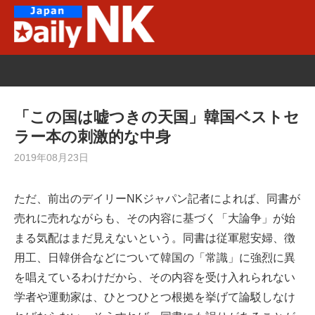
Skip
to
content
「この国は嘘つきの天国」韓国ベストセ
ラー本の刺激的な中身
2019年08月23日
ただ、前出のデイリーNKジャパン記者によれば、同書が
売れに売れながらも、その内容に基づく「大論争」が始
まる気配はまだ見えないという。同書は従軍慰安婦、徴
用工、日韓併合などについて韓国の「常識」に強烈に異
を唱えているわけだから、その内容を受け入れられない
学者や運動家は、ひとつひとつ根拠を挙げて論駁しなけ