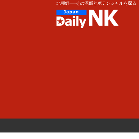
北朝鮮──その深部とポテンシャルを探る
Skip
to
content