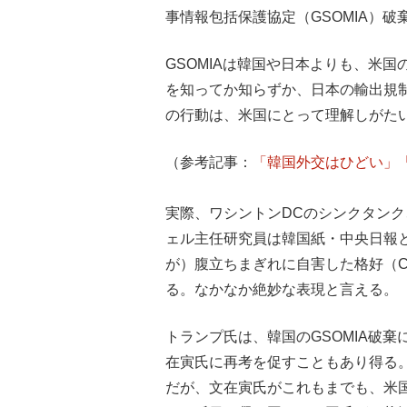
事情報包括保護協定（GSOMIA）
GSOMIAは韓国や日本よりも、米
を知ってか知らずか、日本の輸出規
の行動は、米国にとって理解しがた
（参考記事：
「韓国外交はひどい」
実際、ワシントンDCのシンクタンク
ェル主任研究員は韓国紙・中央日報と
が）腹立ちまぎれに自害した格好（Cutting o
る。なかなか絶妙な表現と言える。
トランプ氏は、韓国のGSOMIA破
在寅氏に再考を促すこともあり得る
だが、文在寅氏がこれもまでも、米