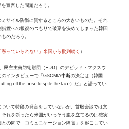
破棄を宣言した問題だろう。
国のミサイル防衛に資するところの大きいものだ。それ
制措置への報復のつもりで破棄を決めてしまった韓国
いものだろう。
「黙っていられない」米国から批判続く
）
、民主主義防衛財団（FDD）のデビッド・マクスウ
のインタビューで「GSOMIA中断の決定は（韓国
ff the nose to spite the face）だ」と語ってい
棄について特段の発言をしていないが、首脳会談では文
。それを断ったら米国がいっそう腹を立てるのは確実
国との間で「コミュニケーション障害」を起こしてい