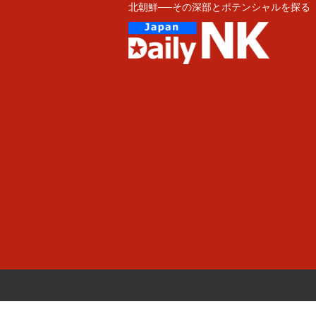
北朝鮮──その深部とポテンシャルを探る
Skip
to
content