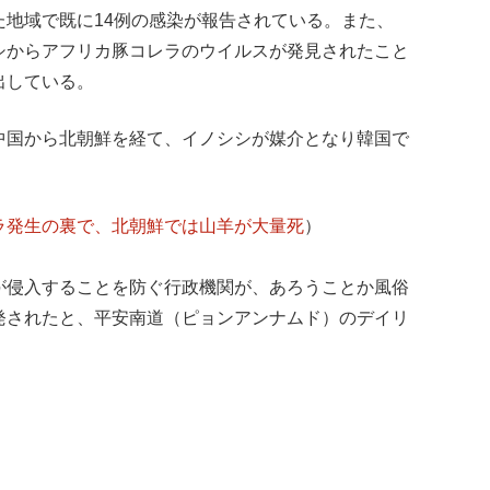
た地域で既に14例の感染が報告されている。また、
シからアフリカ豚コレラのウイルスが発見されたこと
出している。
中国から北朝鮮を経て、イノシシが媒介となり韓国で
ラ発生の裏で、北朝鮮では山羊が大量死
）
が侵入することを防ぐ行政機関が、あろうことか風俗
発されたと、平安南道（ピョンアンナムド）のデイリ