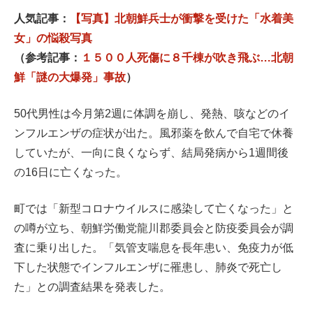
人気記事：
【写真】北朝鮮兵士が衝撃を受けた「水着美
女」の悩殺写真
（参考記事：
１５００人死傷に８千棟が吹き飛ぶ…北朝
鮮「謎の大爆発」事故
）
50代男性は今月第2週に体調を崩し、発熱、咳などのイ
ンフルエンザの症状が出た。風邪薬を飲んで自宅で休養
していたが、一向に良くならず、結局発病から1週間後
の16日に亡くなった。
町では「新型コロナウイルスに感染して亡くなった」と
の噂が立ち、朝鮮労働党龍川郡委員会と防疫委員会が調
査に乗り出した。「気管支喘息を長年患い、免疫力が低
下した状態でインフルエンザに罹患し、肺炎で死亡し
た」との調査結果を発表した。