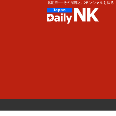
北朝鮮──その深部とポテンシャルを探る
Skip
to
content