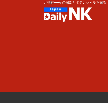
北朝鮮──その深部とポテンシャルを探る
Skip
to
content